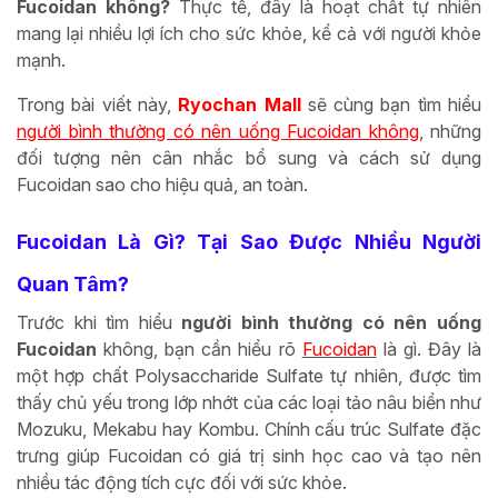
Fucoidan không?
Thực tế, đây là hoạt chất tự nhiên
mang lại nhiều lợi ích cho sức khỏe, kể cả với người khỏe
mạnh.
Trong bài viết này,
Ryochan Mall
sẽ cùng bạn tìm hiểu
người bình thường có nên uống Fucoidan không
, những
đối tượng nên cân nhắc bổ sung và cách sử dụng
Fucoidan sao cho hiệu quả, an toàn.
Fucoidan Là Gì? Tại Sao Được Nhiều Người
Quan Tâm?
Trước khi tìm hiểu
người bình thường có nên uống
Fucoidan
không, bạn cần hiểu rõ
Fucoidan
là gì. Đây là
một hợp chất Polysaccharide Sulfate tự nhiên, được tìm
thấy chủ yếu trong lớp nhớt của các loại tảo nâu biển như
Mozuku, Mekabu hay Kombu. Chính cấu trúc Sulfate đặc
trưng giúp Fucoidan có giá trị sinh học cao và tạo nên
nhiều tác động tích cực đối với sức khỏe.