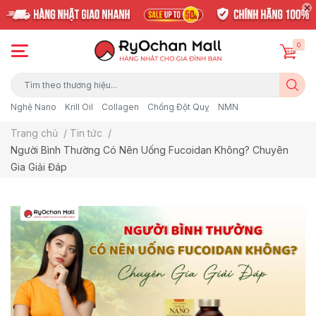
0
Nghệ Nano
Krill Oil
Collagen
Chống Đột Quỵ
NMN
Trang chủ
/
Tin tức
/
Người Bình Thường Có Nên Uống Fucoidan Không? Chuyên
Gia Giải Đáp