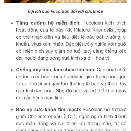
Lợi ích của Fucoidan đối với sức khỏe
Tăng cường hệ miễn dịch:
Fucoidan kích thích
hoạt động của tế bào NK (Natural Killer cells), giúp
cơ thể nhận diện và tiêu diệt tế bào bất thường, vi
khuẩn, virus xâm nhập. Đặc biệt có ý nghĩa với người
có miễn dịch suy giảm do tuổi tác, căng thẳng kéo
dài, người đang trong quá trình xạ trị - hóa trị.
Chống oxy hóa, làm chậm lão hóa:
Các hoạt chất
chống oxy hóa trong Fucoidan giúp trung hòa gốc
tự do, thủ phạm gây tổn thương tế bào và thúc đẩy
quá trình lão hóa. Nhờ đó bảo vệ cơ thể khỏi nguy
cơ mắc bệnh mãn tính.
Bảo vệ sức khỏe tim mạch:
Fucoidan hỗ trợ làm
giảm Cholesterol xấu (LDL), ngăn ngừa hình thành
cục máu đông và cải thiện lưu thông máu, từ đó
giảm nguy cơ xơ vữa động mạch, huyết áp cao và