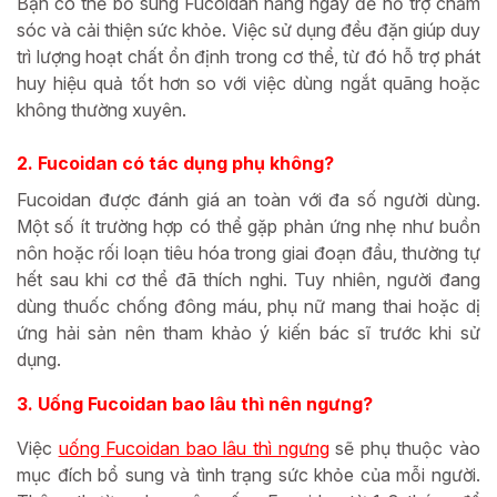
Bạn có thể bổ sung Fucoidan hằng ngày để hỗ trợ chăm
sóc và cải thiện sức khỏe. Việc sử dụng đều đặn giúp duy
trì lượng hoạt chất ổn định trong cơ thể, từ đó hỗ trợ phát
huy hiệu quả tốt hơn so với việc dùng ngắt quãng hoặc
không thường xuyên.
2. Fucoidan có tác dụng phụ không?
Fucoidan được đánh giá an toàn với đa số người dùng.
Một số ít trường hợp có thể gặp phản ứng nhẹ như buồn
nôn hoặc rối loạn tiêu hóa trong giai đoạn đầu, thường tự
hết sau khi cơ thể đã thích nghi. Tuy nhiên, người đang
dùng thuốc chống đông máu, phụ nữ mang thai hoặc dị
ứng hải sản nên tham khảo ý kiến bác sĩ trước khi sử
dụng.
3. Uống Fucoidan bao lâu thì nên ngưng?
Việc
uống Fucoidan bao lâu thì ngưng
sẽ phụ thuộc vào
mục đích bổ sung và tình trạng sức khỏe của mỗi người.