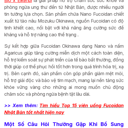
Bio x Eikenbi
là giải pháp hỗ trợ chăm sóc sức khỏe và
phòng ngừa ung thư đến từ Nhật Bản, được nhiều người
tin tưởng lựa chọn. Sản phẩm chứa Nano Fucoidan chiết
xuất từ tảo nâu Mozuku Okinawa, nguồn Fucoidan có độ
tinh khiết cao, nổi bật với khả năng ăng cường sức đề
kháng và hỗ trợ nâng cao thể trạng .
Sự kết hợp giữa Fucoidan Okinawa dạng Nano và nấm
Agaricus giúp tăng cường miễn dịch một cách toàn diện,
hỗ trợ kiểm soát sự phát triển của tế bào bất thường, đồng
thời giúp cơ thể phục hồi tốt hơn trong quá trình hóa trị, xạ
trị. Bên cạnh đó, sản phẩm còn góp phần giảm mệt mỏi,
hỗ trợ giải độc và bảo vệ tim mạch, mang lại nền tảng sức
khỏe vững vàng cho những ai mong muốn chủ động
chăm sóc và phòng ngừa bệnh tật lâu dài.
>> Xem thêm:
Tìm hiểu Top 15 viên uống Fucoidan
Nhật Bản tốt nhất hiện nay
Một Số Câu Hỏi Thường Gặp Khi Bổ Sung