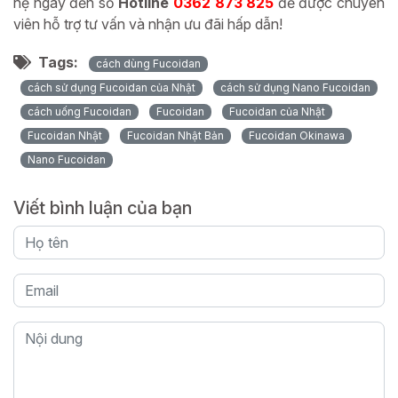
hệ ngay đến số
Hotline
0362 873 825
để được chuyên
viên hỗ trợ tư vấn và nhận ưu đãi hấp dẫn!
Tags:
cách dùng Fucoidan
cách sử dụng Fucoidan của Nhật
cách sử dụng Nano Fucoidan
cách uống Fucoidan
Fucoidan
Fucoidan của Nhật
Fucoidan Nhật
Fucoidan Nhật Bản
Fucoidan Okinawa
Nano Fucoidan
Viết bình luận của bạn