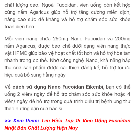
chất lượng cao. Ngoài Fucoidan, viên uống còn kết hợp
cùng nấm Agaricus giúp hỗ trợ tăng cường miễn dịch,
nâng cao sức đề kháng và hỗ trợ chăm sóc sức khỏe
toàn diện hơn.
Mỗi viên nang chứa 250mg Nano Fucoidan và 200mg
nấm Agaricus, được bào chế dưới dạng viên nang thực
vật HPMC giúp bảo vệ hoạt chất tốt hơn và hỗ trợ hòa tan
nhanh trong cơ thể. Nhờ công nghệ Nano, khả năng hấp
thu của sản phẩm được cải thiện đáng kể, hỗ trợ tối ưu
hiệu quả bổ sung hằng ngày.
Về
cách sử dụng Nano Fucoidan Eikenbi
, bạn có thể
uống 2 viên/ ngày để hỗ trợ chăm sóc sức khỏe hoặc 4
viên/ ngày để hỗ trợ trong quá trình điều trị bệnh ung thư
theo hướng dẫn của bác sĩ.
>> Xem thêm:
Tìm Hiểu Top 15 Viên Uống Fucoidan
Nhật Bản Chất Lượng Hiện Nay