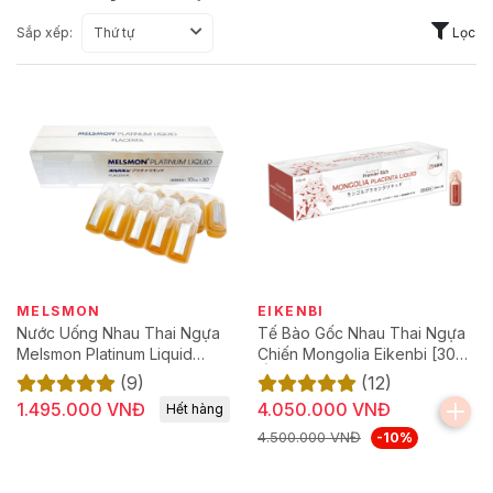
Sắp xếp:
Thứ tự
Lọc
MELSMON
EIKENBI
Nước Uống Nhau Thai Ngựa
Tế Bào Gốc Nhau Thai Ngựa
Melsmon Platinum Liquid
Chiến Mongolia Eikenbi [30
Placenta [Hộp 30 ống]
Ống 10ml]
(9)
(12)
1.495.000 VNĐ
4.050.000 VNĐ
Hết hàng
4.500.000 VNĐ
-10%