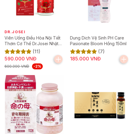
DR.JOSEI
Viên Uống Điều Hòa Nội Tiết
Dung Dich Vệ Sinh PH Care
Thơm Cơ Thể Dr.Josei Nhật
Pasionate Bloom Hồng 150ml
Bản [60 Viên]
(11)
(7)
590.000 VNĐ
185.000 VNĐ
600.000 VNĐ
-2%