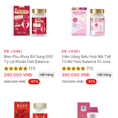
DR.JOSEI
DR.JOSEI
Men Phụ Khoa Bổ Sung 600
Viên Uống Điều Hoà Nội Tiết
Tỷ Lợi Khuẩn Deli Balance
Tố Nữ Femi Balance Dr.Josei
Plus Dr.JOSEI [60 Viên]
[60 Viên]
(11)
(11)
290.000 VNĐ
390.000 VNĐ
Hết hàng
Hết hàng
868.000 VNĐ
799.000 VNĐ
-67%
-51%