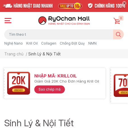
0
Nghệ Nano
Krill Oil
Collagen
Chống Đột Quỵ
NMN
Trang chủ
/
Sinh Lý & Nội Tiết
NHẬP MÃ: KRILLOIL
Giảm Giá 20K Cho Đơn Hàng Krill Oil
Sao chép mã
Sinh Lý & Nội Tiết