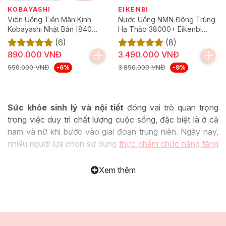
KOBAYASHI
EIKENBI
Viên Uống Tiền Mãn Kinh
Nước Uống NMN Đông Trùng
Kobayashi Nhật Bản [840
Hạ Thảo 38000+ Eikenbi
Viên]
[Hộp 10 lọ 50ml]
(6)
(8)
890.000 VNĐ
3.490.000 VNĐ
950.000 VNĐ
3.850.000 VNĐ
-6%
-9%
Sức khỏe sinh lý và nội tiết
đóng vai trò quan trọng
trong việc duy trì chất lượng cuộc sống, đặc biệt là ở cả
nam và nữ khi bước vào giai đoạn trung niên. Ngày nay,
nhiều người lựa chọn sử dụng
thực phẩm chức năng tăng
cường sinh lý và bổ sung nội tiết tố nữ
đến từ Nhật Bản
nhờ vào công nghệ hiện đại, công thức an toàn và hiệu
Xem thêm
quả đối với sức khỏe. Những sản phẩm này không chỉ
giúp cải thiện sức khỏe sinh lý và cân bằng hormone, mà
còn hỗ trợ nâng cao thể lực và duy trì vẻ đẹp tự nhiên từ
sâu bên trong.