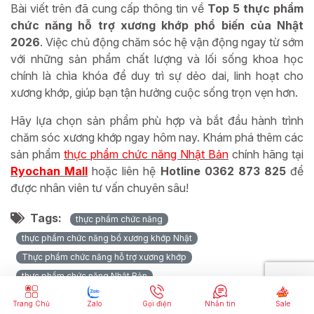
Bài viết trên đã cung cấp thông tin về
Top 5 thực phẩm
chức năng hỗ trợ xương khớp phổ biến của Nhật
2026
. Việc chủ động chăm sóc hệ vận động ngay từ sớm
với những sản phẩm chất lượng và lối sống khoa học
chính là chìa khóa để duy trì sự dẻo dai, linh hoạt cho
xương khớp, giúp bạn tận hưởng cuộc sống trọn vẹn hơn.
Hãy lựa chọn sản phẩm phù hợp và bắt đầu hành trình
chăm sóc xương khớp ngay hôm nay. Khám phá thêm các
sản phẩm
t
hực phẩm chức năng Nhật Bản
chính hãng tại
Ryochan Mall
hoặc liên hệ
Hotline 0362 873 825
để
được nhân viên tư vấn chuyên sâu!
Tags:
thực phẩm chức năng
thực phẩm chức năng bổ xương khớp Nhật
Thực phẩm chức năng hỗ trợ xương khớp
thực phẩm chức năng Nhật Bản
Thực phẩm chức năng xương khớp
TPCN xương khớp Nhật
Trang Chủ
Zalo
Gọi điện
Nhắn tin
Sale