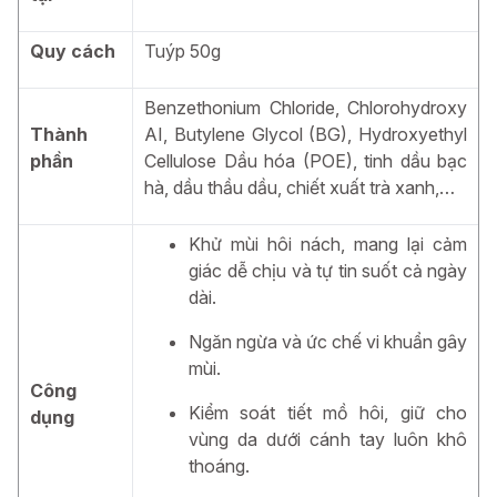
Gel trị hôi nách Kobayashi
được điều chế từ các thành
phần an toàn, lành tính, mang lại sự dịu nhẹ cho vùng da
Quy cách
Tuýp 50g
nhạy cảm dưới cánh tay. Công thức kết hợp giữa chiết
xuất thiên nhiên và hoạt chất kháng khuẩn giúp vừa khử
Benzethonium Chloride, Chlorohydroxy
mùi, vừa kiểm soát mồ hôi mà vẫn duy trì độ ẩm cần thiết
Thành
AI, Butylene Glycol (BG), Hydroxyethyl
cho da.
phần
Cellulose Dầu hóa (POE), tinh dầu bạc
hà, dầu thầu dầu, chiết xuất trà xanh,…
Khử mùi hôi nách, mang lại cảm
Thành phần gel trị hôi nách Kobayashi
giác dễ chịu và tự tin suốt cả ngày
Thành phần chính:
Benzethonium Chloride,
dài.
Chlorohydroxy AI, Butylene Glycol (BG), Hydroxyethyl
Cellulose dầu hóa (POE), tinh dầu bạc hà, dầu thầu dầu,
Ngăn ngừa và ức chế vi khuẩn gây
chiết xuất trà xanh,…
mùi.
Công
Kiểm soát tiết mồ hôi, giữ cho
dụng
Công Dụng Của Gel Trị Hôi Nách Kobayashi
vùng da dưới cánh tay luôn khô
Gel trị hôi nách Kobayashi không chỉ loại bỏ mùi hôi khó
thoáng.
chịu, mà còn giúp chăm sóc vùng da dưới cánh tay. Với