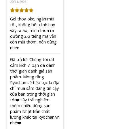
Ưu điểm của gel trị hôi nách Kobayashi
Ưu điểm nổi bật:
Công thức khử mùi mạnh mẽ, giúp duy trì sự khô
thoáng cho vùng da dưới cánh tay suốt nhiều giờ
liền.
Kết cấu dạng gel mỏng nhẹ, thẩm thấu nhanh vào
da, không gây cảm giác nhờn rít hay bết dính khi sử
dụng.
Thành phần an toàn, lành tính, phù hợp với cả
những người có làn da nhạy cảm hoặc dễ kích ứng.
Thiết kế nhỏ gọn, tiện dụng, dễ dàng mang theo bên
mình để sử dụng mọi lúc, mọi nơi.
Lưu Ý Khi Sử Dụng Gel Trị Hôi Nách Kobayashi