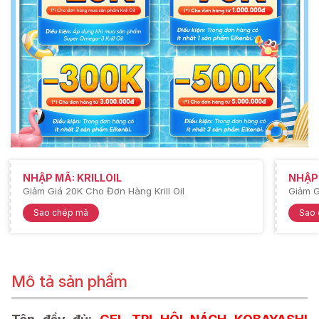
NHẬP MÃ: KRILLOIL
NHẬP
Giảm Giá 20K Cho Đơn Hàng Krill Oil
Giảm G
Sao chép mã
Sao
Mô tả sản phẩm