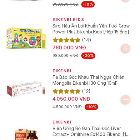
899.000 VNĐ
-10%
Nuôi dưỡng và làm dịu da, giúp giảm nguy cơ thâm
sạm, hạn chế kích ứng, đồng thời duy trì làn da nách
sáng mịn.
EIKENBI KIDS
Siro Háu Ăn Lợi Khuẩn Yến Tươi Grow
Power Plus Eikenbi Kids [Hộp 15 ống]
Đối Tượng Sử Dụng Gel Trị Hôi Nách Kobayashi
(14)
Gel khử mùi Kobayashi
với công thức lành tính và khả
780.000 VNĐ
năng khử mùi vượt trội, sản phẩm mang lại sự thoải mái, tự
980.000 VNĐ
-20%
tin cho cả nam và nữ.
EIKENBI
Đối tượng khuyên dùng:
Tế Bào Gốc Nhau Thai Ngựa Chiến
Mongolia Eikenbi [30 Ống 10ml]
Người gặp tình trạng hôi nách, thường xuyên tiết
(12)
nhiều mồ hôi.
4.050.000 VNĐ
Người phải hoạt động ngoài trời, vận động mạnh
4.500.000 VNĐ
-10%
hoặc chơi thể thao.
EIKENBI
Người mong muốn khử mùi, giữ vùng da dưới cánh
Viên Uống Bổ Gan Thải Độc Liver
tay khô thoáng cả ngày.
Extract+ Ornithine Ex1400 Eikenbi [180