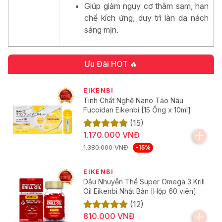
Giúp giảm nguy cơ thâm sạm, hạn
công thức kết hợp giữa các hoạt chất kháng khuẩn, sản
chế kích ứng, duy trì làn da nách
phẩm giúp kiểm soát mồ hôi, dưỡng ẩm, duy trì cảm giác
sáng mịn.
khô thoáng, ngăn ngừa vi khuẩn phát triển và đồng thời
nuôi dưỡng da mềm mịn.
Ưu Đãi HOT 🔥
Công dụng của gel trị hôi nách Kobayashi
EIKENBI
Tinh Chất Nghệ Nano Tảo Nâu
Công dụng nổi bật:
Fucoidan Eikenbi [15 Ống x 10ml]
(15)
Khử mùi hôi nách hiệu quả, giúp mang lại cảm giác
1.170.000 VNĐ
dễ chịu và tự tin suốt cả ngày dài.
1.380.000 VNĐ
-15%
Ngăn ngừa và ức chế vi khuẩn gây mùi, từ đó hạn
chế tình trạng tái phát mùi khó chịu.
EIKENBI
Dầu Nhuyễn Thể Super Omega 3 Krill
Kiểm soát tiết mồ hôi, giữ cho vùng da dưới cánh
Oil Eikenbi Nhật Bản [Hộp 60 viên]
tay luôn khô thoáng và thoải mái trong mọi hoạt
(12)
động.
810.000 VNĐ