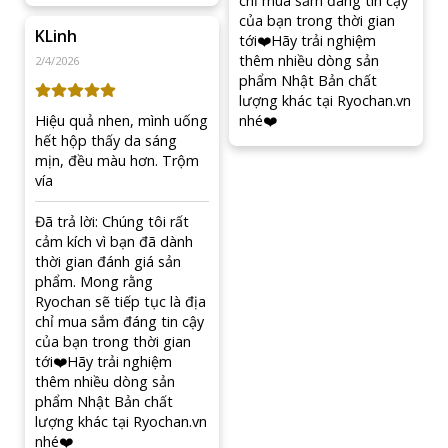
Người đang có bệnh lý hoặc đang sử dụng thuốc,
phụ nữ mang thai hoặc đang cho con bú nên tham
khảo ý kiến chuyên gia trước khi dùng.
Ngưng sử dụng và tham khảo ý kiến chuyên gia nếu
xuất hiện dấu hiệu bất thường.
Viên uống Re Milagroag là giải pháp hỗ trợ thanh lọc và
chăm sóc sức khỏe từ bên trong. Khi bổ sung đều đặn,
viên uống này góp phần giúp cơ thể duy trì sự cân bằng
tự nhiên, cải thiện thể trạng và mang lại cảm giác nhẹ
nhàng, khỏe khoắn hơn mỗi ngày.
*** Nếu quý khách có nhu cầu mua sắm ngoài Website
Ryochan.vn
như:
Trở thành đại lý phân phối.