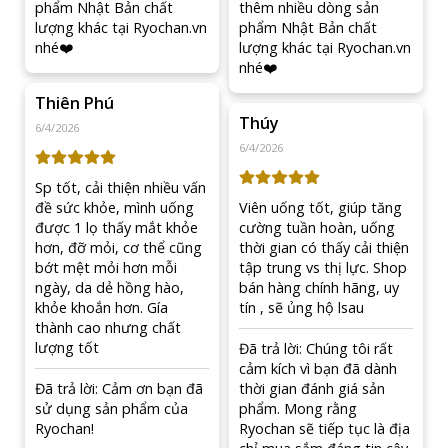
cách hiệu quả.
Sản xuất theo tiêu chuẩn chất lượng Nhật Bản:
Được sản xuất theo quy trình kiểm soát nghiêm ngặt
tại Nhật Bản, mang lại sự an tâm và độ tin cậy khi sử
dụng lâu dài.
Lưu Ý Khi Sử Dụng Viên Uống Hỗ Trợ Thải Độc,
Lọc Máu Re Milagroag
Để đảm bảo an toàn và đạt hiệu quả tốt nhất, người dùng
nên tuân thủ đúng hướng dẫn sử dụng và các khuyến
nghị đi kèm trong quá trình sử dụng sản phẩm.
Sản phẩm là thực phẩm hỗ trợ sức khỏe, không phải
là thuốc và không có tác dụng thay thế thuốc chữa
bệnh.
Không sử dụng vượt quá liều lượng khuyến nghị.