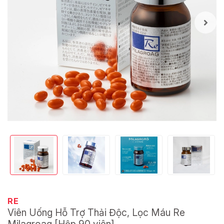
RE
Viên Uống Hỗ Trợ Thải Độc, Lọc Máu Re
Milagroag [Hộp 90 viên]