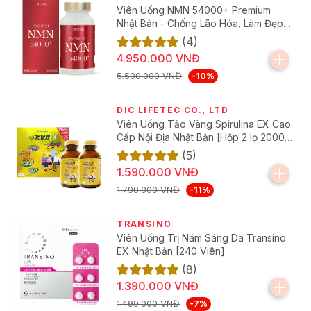
làn da.
Viên Uống NMN 54000+ Premium
Nhật Bản - Chống Lão Hóa, Làm Đẹp
Da
Người có nhu cầu cải thiện trí nhớ, tăng cường khả
(4)
năng tập trung trong học tập và công việc.
4.950.000 VNĐ
5.500.000 VNĐ
-10%
Người muốn bổ sung chất chống oxy hóa, hỗ trợ
nâng cao sức khỏe và làm chậm quá trình lão hóa.
DIC LIFETEC CO., LTD
Viên Uống Tảo Vàng Spirulina EX Cao
Cấp Nội Địa Nhật Bản [Hộp 2 lọ 2000
Viên]
(5)
Hướng Dẫn Sử Dụng Viên Uống Hỗ Trợ Thải
1.590.000 VNĐ
Độc, Lọc Máu Re Milagroag
1.790.000 VNĐ
-11%
Sản phẩm được bào chế dạng viên uống tiện lợi, dễ sử
TRANSINO
dụng, phù hợp để bổ sung cho sức khỏe mỗi ngày.
Viên Uống Trị Nám Sáng Da Transino
EX Nhật Bản [240 Viên]
(8)
1.390.000 VNĐ
Hướng dẫn sử dụng viên uống hỗ trợ thải độc, lọc máu Re
Milagroag
1.499.000 VNĐ
-7%