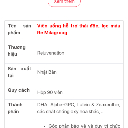
Xem thêm
Tên sản
Viên uống hỗ trợ thải độc, lọc máu
phẩm
Re Milagroag
Thương
Rejuvenation
hiệu
Viên uống hỗ trợ thải độc, lọc máu Re Milagroag
Sản xuất
Thành Phần Viên Uống Hỗ Trợ Thải Độc, Lọc
Nhật Bản
tại
Máu Re Milagroag
Quy cách
Viên uống Re Milagroag là sự kết hợp hài hòa giữa các
Hộp 90 viên
dưỡng chất thiết yếu cho cơ thể và chất chống oxy hóa,
Thành
DHA, Alpha-GPC, Lutein & Zeaxanthin,
sản phẩm hỗ trợ quá trình thải độc tự nhiên, góp phần bảo
phần
các chất chống oxy hóa khác, ...
vệ và duy trì các chức năng của cơ thể.
DHA hoạt tính:
Axit béo Omega-3 quan trọng giúp
Góp phần bảo vệ và duy trì chức