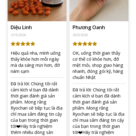
Ưu điểm của viên uống hỗ trợ thải độc, lọc máu Re
Milagroag
Công thức đa dưỡng chất, hỗ trợ toàn diện từ
bên trong:
Sự kết hợp giữa các hoạt chất chống
oxy hóa và dưỡng chất thiết yếu giúp hỗ trợ thanh
lọc, duy trì trạng thái cân bằng của cơ thể. Sản
phẩm hỗ trợ đồng thời nhiều vấn đề sức khỏe như
gan thận, làn da, não bộ và thị lực.
Phù hợp với lối sống hiện đại, giúp chăm sóc
sức khỏe toàn diện:
Đáp ứng nhu cầu bổ sung
dinh dưỡng hằng ngày cho người bận rộn, giúp duy
trì thể trạng ổn định và hỗ trợ làm chậm quá trình lão
hóa theo thời gian.
Sử dụng tiện lợi, dễ bổ sung hàng ngày:
Dạng
viên uống tiện lợi, dễ sử dụng, phù hợp để bổ sung
đều đặn mỗi ngày, giúp chăm sóc sức khỏe một