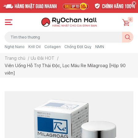
0
Nghệ Nano
Krill Oil
Collagen
Chống Đột Quỵ
NMN
Trang chủ
/
Ưu Đãi HOT
/
Viên Uống Hỗ Trợ Thải Độc, Lọc Máu Re Milagroag [Hộp 90
viên]