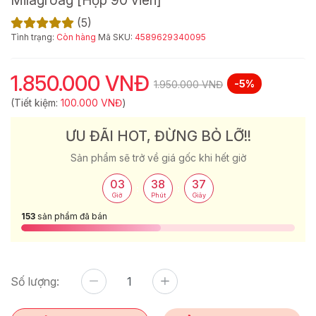
(5)
Tình trạng:
Còn hàng
Mã SKU:
4589629340095
1.850.000 VNĐ
-5%
1.950.000 VNĐ
(Tiết kiệm:
100.000 VNĐ
)
ƯU ĐÃI HOT, ĐỪNG BỎ LỠ!!
Sản phẩm sẽ trở về giá gốc khi hết giờ
03
38
36
:
:
Giờ
Phút
Giây
153
sản phẩm đã bán
Số lượng: