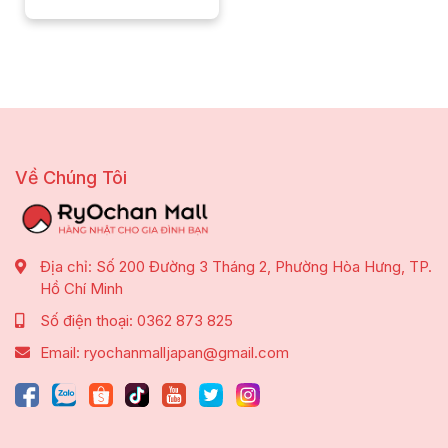
Mua hàng sỉ số lượng lớn.
Cần giải đáp về thông tin, mô tả sản phẩm.
Đặt hàng các sản phẩm đã hết.
Vui lòng liên hệ trực tiếp:
Zalo/Call
0362 873 825
hoặc
ấn vào nút Call/Zalo tại trang chủ của website này để
được hỗ trợ.
Về Chúng Tôi
Địa chỉ:
Số 200 Đường 3 Tháng 2, Phường Hòa Hưng, TP.
Hồ Chí Minh
Số điện thoại:
0362 873 825
Email:
ryochanmalljapan@gmail.com