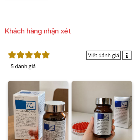
Cách sử dụng:
Uống 3 viên mỗi ngày, nên dùng sau bữa ăn.
Khách hàng nhận xét
Nên uống cùng nhiều nước để hỗ trợ quá trình hấp
thu tốt hơn.
Ưu Điểm Của Viên Uống Hỗ Trợ Thải Độc, Lọc
Máu Re Milagroag
Viên uống Re Milagroag là sản phẩm chăm sóc sức khỏe
cao cấp đến từ Nhật Bản, được phát triển với công thức
kết hợp giữa các chất chống oxy hóa và dưỡng chất thiết
yếu cho cơ thể. Sản phẩm hỗ trợ thanh lọc từ bên trong,
góp phần bảo vệ chức năng gan thận, đồng thời nuôi
dưỡng làn da sáng khỏe, hỗ trợ tăng cường hoạt động
não bộ, cải thiện trí nhớ và khả năng tập trung.