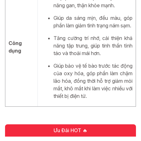
nuôi dưỡng não bộ và thị lực, hỗ trợ cải thiện trí nhớ
năng gan, thận khỏe mạnh.
và góp phần bảo vệ đôi mắt khỏe mạnh.
Giúp da sáng mịn, đều màu, góp
Alpha-GPC:
Hợp chất tự nhiên hỗ trợ tăng cường
phần làm giảm tình trạng nám sạm.
hoạt động của các chất dẫn truyền thần kinh, từ đó
cải thiện khả năng ghi nhớ và học tập.
Tăng cường trí nhớ, cải thiện khả
Công
năng tập trung, giúp tinh thần tỉnh
Lutein & Zeaxanthin:
Bộ đôi chống oxy hóa giúp
dụng
táo và thoải mái hơn.
bảo vệ mắt trước tác động của tia UV, ánh sáng
xanh và các gốc tự do, đồng thời hỗ trợ duy trì thị
Giúp bảo vệ tế bào trước tác động
lực rõ nét.
của oxy hóa, góp phần làm chậm
lão hóa, đồng thời hỗ trợ giảm mỏi
Các chất chống oxy hóa khác:
Giúp trung hòa
mắt, khô mắt khi làm việc nhiều với
gốc tự do, góp phần bảo vệ tế bào và hỗ trợ làm
thiết bị điện tử.
chậm quá trình lão hóa từ bên trong.
Công Dụng Của Viên Uống Hỗ Trợ Thải Độc,
Lọc Máu Re Milagroag
Ưu Đãi HOT 🔥
Viên uống Re Milagroag có tác dụng hỗ trợ quá trình