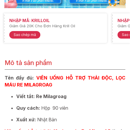
NHẬP MÃ: KRILLOIL
NHẬP
Giảm Giá 20K Cho Đơn Hàng Krill Oil
Giảm G
Sao chép mã
Sao
Mô tả sản phẩm
Tên đầy đủ:
VIÊN UỐNG HỖ TRỢ THẢI ĐỘC, LỌC
MÁU RE MILAGROAG
Viết tắt: Re Milagroag
Quy cách:
Hộp 90 viên
Xuất xứ:
Nhật Bản